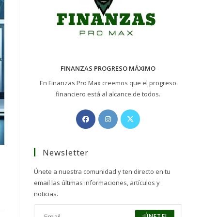
FINANZAS PROGRESO MÁXIMO
En Finanzas Pro Max creemos que el progreso
financiero está al alcance de todos.
Opens
Opens
Opens
in
in
in
a
a
a
Newsletter
new
new
new
tab
tab
tab
Únete a nuestra comunidad y ten directo en tu
email las últimas informaciones, artículos y
noticias.
¡ÚNETE!