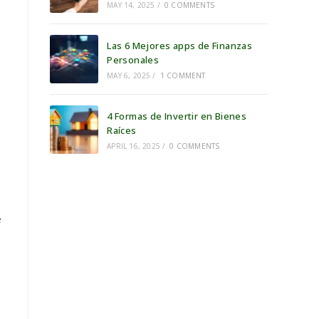
MAY 14, 2025
/
0 COMMENTS
Las 6 Mejores apps de Finanzas
Personales
MAY 6, 2025
/
1 COMMENT
4 Formas de Invertir en Bienes
Raíces
APRIL 16, 2025
/
0 COMMENTS
e