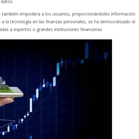
 datos.
 que también empodera a los usuarios, proporcionándoles información
 a la tecnología en las finanzas personales, se ha democratizado el
as a expertos o grandes instituciones financieras.