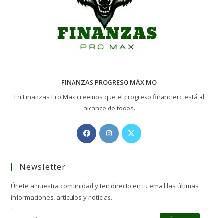
FINANZAS PROGRESO MÁXIMO
En Finanzas Pro Max creemos que el progreso financiero está al
alcance de todos.
Opens
Opens
Opens
in
in
in
a
a
a
Newsletter
new
new
new
tab
tab
tab
Únete a nuestra comunidad y ten directo en tu email las últimas
informaciones, artículos y noticias.